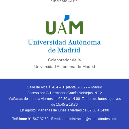
Sindicato ATES
Colaborador de la
Universidad Autónoma de Madrid
Calle de Alcalá, 414 – 3º planta, 28027 – Madrid
Acceso por C/ Hermanos García Noblejas, N.º 2
Mañanas de lunes a viernes de 09:30 a 14:00. Tardes de lunes a jueves
de 15:45 a 18:30
En agosto: Mañanas de lunes a viernes de 09:30 a 14:00
Teléfono:
91 547 87 63
|
Email:
administracion@sindicatoates.com